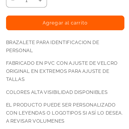
Reducir
Aumentar
cantidad
cantidad
para
para
BRAZALETE
BRAZALETE
Agregar al carrito
NEO-
NEO-
SMART
SMART
BRAZALETE PARA IDENTIFICACION DE
PERSONAL
FABRICADO EN PVC CON AJUSTE DE VELCRO
ORIGINAL EN EXTREMOS PARA AJUSTE DE
TALLAS
COLORES ALTA VISIBILIDAD DISPONIBLES
EL PRODUCTO PUEDE SER PERSONALIZADO
CON LEYENDAS O LOGOTIPOS SI ASÍ LO DESEA.
A REVISAR VOLUMENES