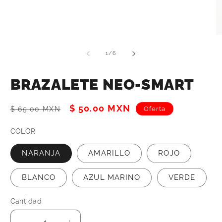
Abrir
Ab
elemento
el
multimedia
mu
de
1
/
6
1
2
en
e
una
u
BRAZALETE NEO-SMART
ventana
ve
modal
m
Precio
Precio
$ 50.00 MXN
Oferta
$ 65.00 MXN
habitual
de
COLOR
oferta
NARANJA
AMARILLO
ROJO
BLANCO
AZUL MARINO
VERDE
Cantidad