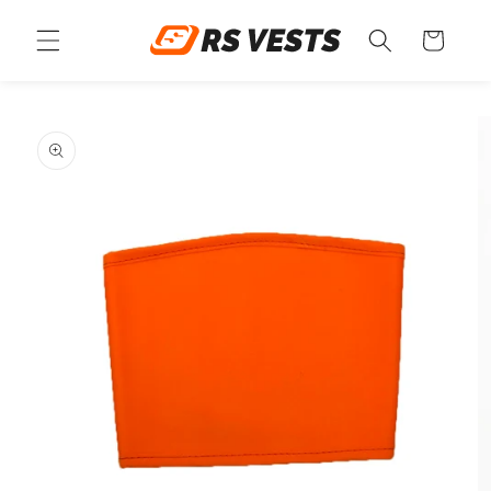
Ir
directamente
Carrito
al contenido
Ir
directamente
a la
información
del producto