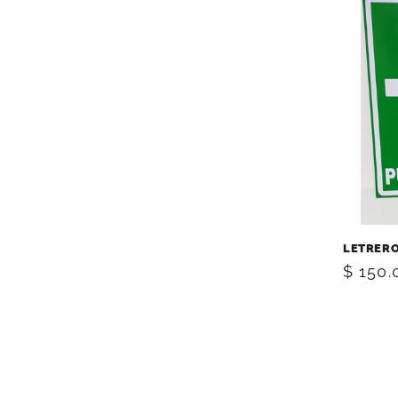
LETRERO
Precio
$ 150
habitu