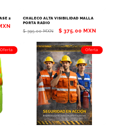
ASE 2
CHALECO ALTA VISIBILIDAD MALLA
PORTA RADIO
 MXN
Precio
Precio
$ 375.00 MXN
$ 395.00 MXN
habitual
de
oferta
Oferta
Oferta