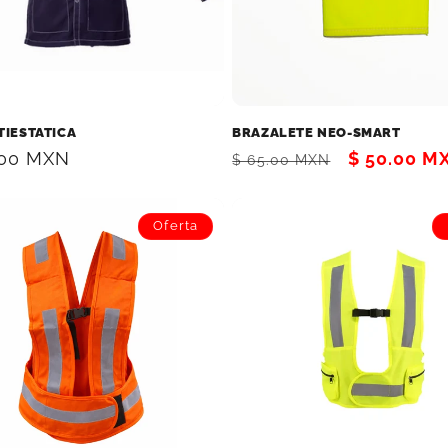
TIESTATICA
BRAZALETE NEO-SMART
.00 MXN
Precio
Precio
$ 50.00 M
$ 65.00 MXN
al
habitual
de
oferta
Oferta