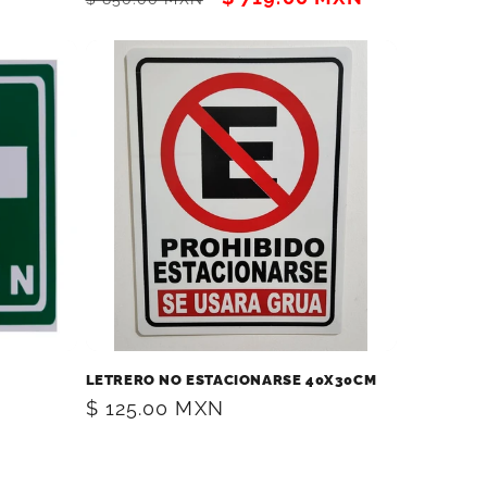
habitual
de
oferta
LETRERO NO ESTACIONARSE 40X30CM
Precio
$ 125.00 MXN
habitual