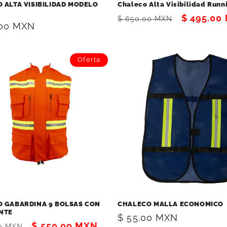
 ALTA VISIBILIDAD MODELO
Chaleco Alta Visibilidad Runn
Precio
Precio
$ 495.00
$ 650.00 MXN
.00 MXN
habitual
de
al
oferta
Oferta
 GABARDINA 9 BOLSAS CON
CHALECO MALLA ECONOMICO
NTE
Precio
$ 55.00 MXN
Precio
$ 550.00 MXN
00 MXN