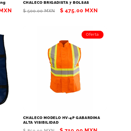
ing
CHALECO BRIGADISTA 7 BOLSAS
 MXN
Precio
Precio
$ 475.00 MXN
$ 500.00 MXN
habitual
de
oferta
Oferta
CHALECO MODELO HV-4P GABARDINA
ALTA VISIBILIDAD
Precio
Precio
$ 719.00 MXN
$ 850.00 MXN