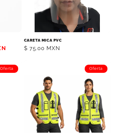
CARETA MICA PVC
XN
Precio
$ 75.00 MXN
habitual
Oferta
Oferta