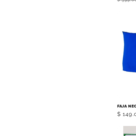
habitu
FAJA NE
Precio
$ 149
habitu