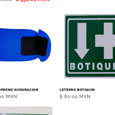
habitual
al
de
oferta
OPRENO SUDORACION
LETRERO BOTIQUIN
.00 MXN
Precio
$ 80.00 MXN
al
habitual