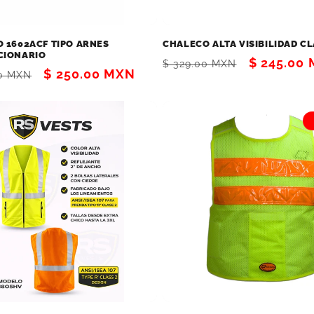
 1602ACF TIPO ARNES
CHALECO ALTA VISIBILIDAD CL
CIONARIO
Precio
Precio
$ 245.00
$ 329.00 MXN
Precio
$ 250.00 MXN
00 MXN
habitual
de
al
de
oferta
oferta